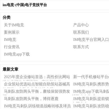
im电竞·(中国)电子竞技平台
分类
关于IM电竞
产品中心
案例展示
联系我们
IM电竞
IM电竞平台官网入口
行业资讯
联系方式
IM电竞app下载
最新文章
2025年度企业修站首选：高性价比网站
新一代手机修站平台m-b
搭修定顺从务商测评10家选型参考
企业筑站优选站点智能自助筑站器械高
IM电竞马刺队携胜
效便捷AI自助力企业敏捷上线
马刺队攻防两头平衡，赓续保留强势发
IM电竞app下载马
挥
球队走向告成
马刺队攻防两头平衡，博得逐鹿
IM电竞马刺队提前
向更广大
IM电竞马刺队训练细道战略转移及球员
IM电竞马刺队攻防